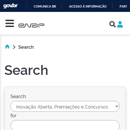
COMUNICA BR
ACESSO À INFORMAÇÃO
PARTI
Skip navigation
IR
PARA
O
CONTEÚDO
Search
Search
Search:
for