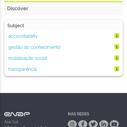
Discover
Subject
accountability
1
gestão do conhecimento
1
mobilização social
1
transparência
1
NAS REDES
Asa Sul