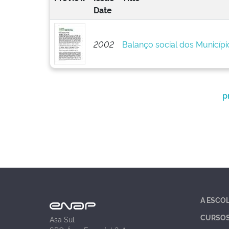
Date
2002
Balanço social dos Municípi
p
A ESCO
CURSO
Asa Sul