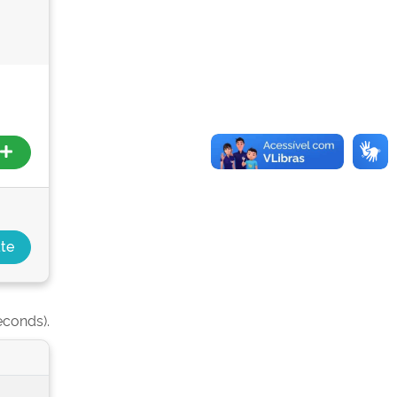
econds).