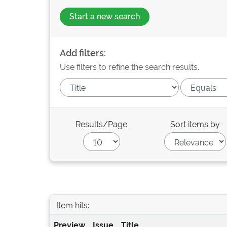
Start a new search
Add filters:
Use filters to refine the search results.
Results/Page
Sort items by
Item hits:
Preview
Issue
Title