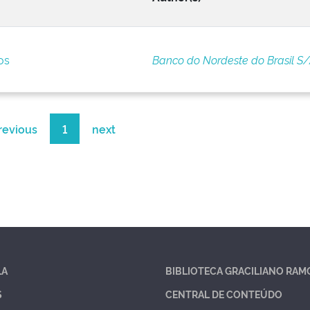
os
Banco do Nordeste do Brasil S
revious
1
next
LA
BIBLIOTECA GRACILIANO RAM
S
CENTRAL DE CONTEÚDO