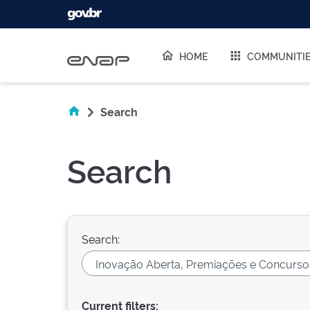
Skip navigation
HOME
COMMUNITI
Search
Search
Search:
Current filters: