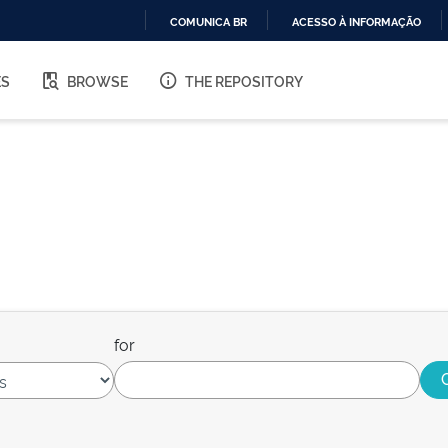
COMUNICA BR
ACESSO À INFORMAÇÃO
IR
PARA
ES
BROWSE
THE REPOSITORY
O
CONTEÚDO
for