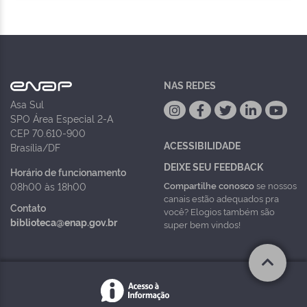
NAS REDES
Asa Sul
SPO Área Especial 2-A
CEP 70.610-900
ACESSIBILIDADE
Brasília/DF
DEIXE SEU FEEDBACK
Horário de funcionamento
Compartilhe conosco
se nossos
08h00 às 18h00
canais estão adequados pra
Contato
você? Elogios também são
biblioteca@enap.gov.br
super bem vindos!