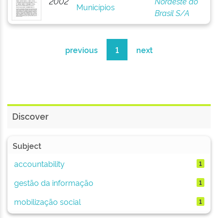
2002
Nordeste do
Municípios
Brasil S/A
previous
1
next
Discover
Subject
accountability
1
gestão da informação
1
mobilização social
1