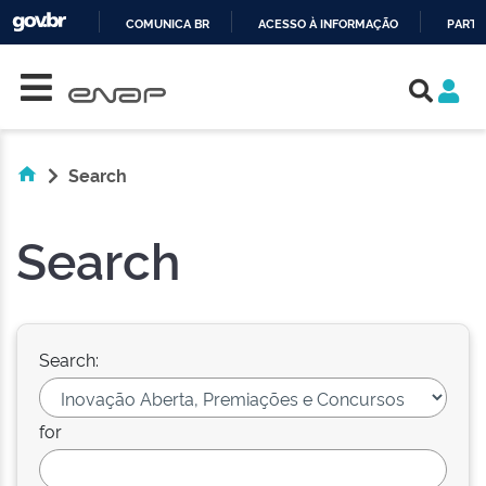
COMUNICA BR
ACESSO À INFORMAÇÃO
PARTI
Skip navigation
IR
PARA
O
CONTEÚDO
Search
Search
Search:
for