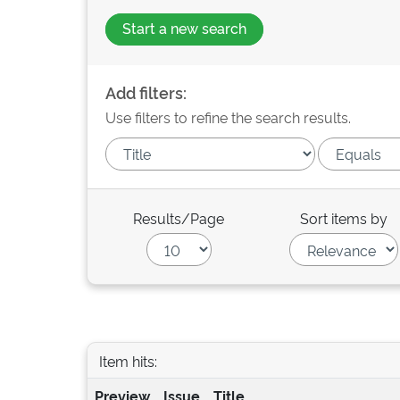
Start a new search
Add filters:
Use filters to refine the search results.
Results/Page
Sort items by
Item hits:
Preview
Issue
Title