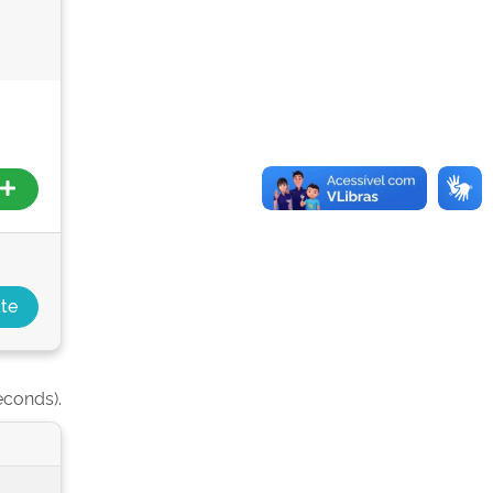
econds).