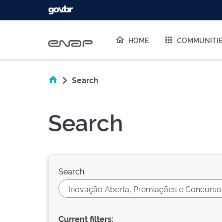
Skip navigation
HOME
COMMUNITI
Search
Search
Search:
Current filters: