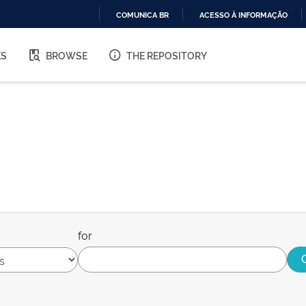
COMUNICA BR
ACESSO À INFORMAÇÃO
IR
PARA
ES
BROWSE
THE REPOSITORY
O
CONTEÚDO
for