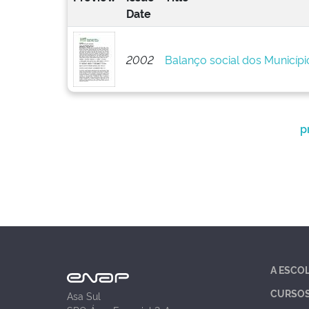
Date
2002
Balanço social dos Municípi
p
A ESCO
CURSO
Asa Sul