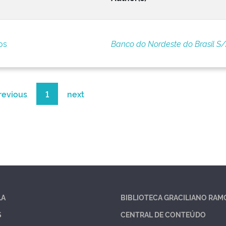
os
Banco do Nordeste do Brasil S
revious
1
next
LA
BIBLIOTECA GRACILIANO RAM
S
CENTRAL DE CONTEÚDO