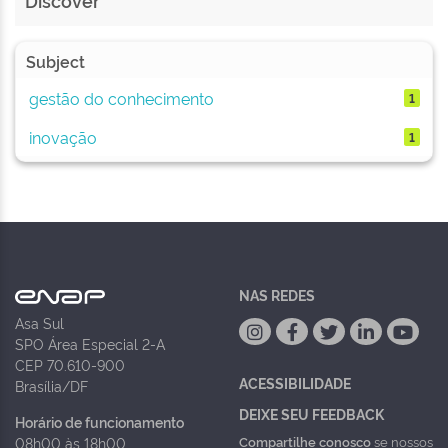
Discover
Subject
gestão do conhecimento
1
inovação
1
NAS REDES
Asa Sul
SPO Área Especial 2-A
CEP 70.610-900
ACESSIBILIDADE
Brasília/DF
DEIXE SEU FEEDBACK
Horário de funcionamento
Compartilhe conosco
se nossos
08h00 às 18h00