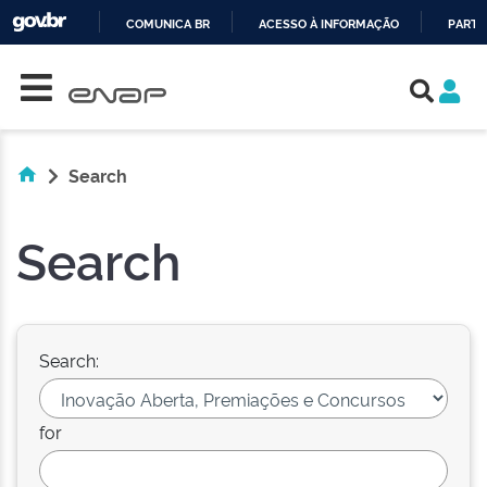
COMUNICA BR
ACESSO À INFORMAÇÃO
PARTI
Skip navigation
IR
PARA
O
CONTEÚDO
Search
Search
Search:
for