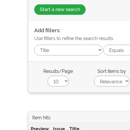
Start a new search
Add filters:
Use filters to refine the search results.
Results/Page
Sort items by
Item hits:
Preview
Issue
Title