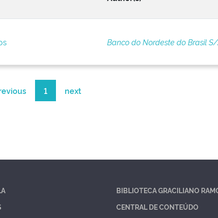
os
Banco do Nordeste do Brasil S
revious
1
next
LA
BIBLIOTECA GRACILIANO RAM
S
CENTRAL DE CONTEÚDO