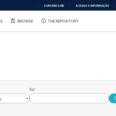
COMUNICA BR
ACESSO À INFORMAÇÃO
IR
PARA
ES
BROWSE
THE REPOSITORY
O
CONTEÚDO
for