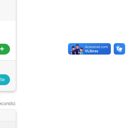
econds).