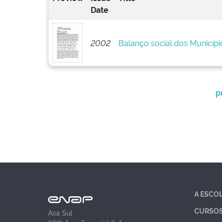
Date
2002
Balanço social dos Municípi
p
A ESCO
CURSO
Asa Sul