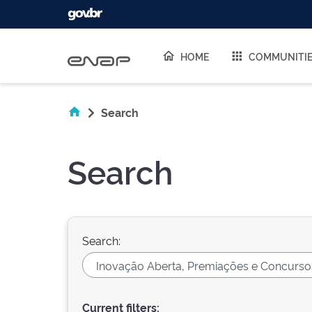
Skip navigation
HOME
COMMUNITI
Search
Search
Search:
Current filters: