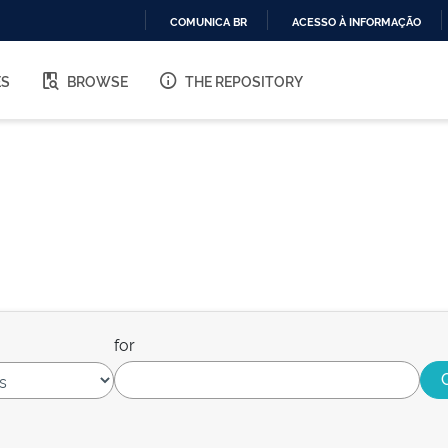
COMUNICA BR
ACESSO À INFORMAÇÃO
IR
PARA
ES
BROWSE
THE REPOSITORY
O
CONTEÚDO
for