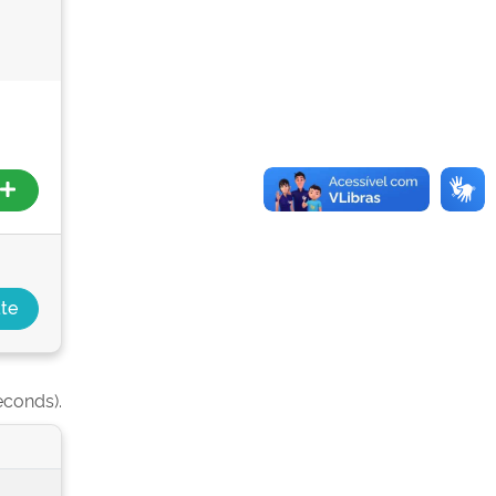
econds).