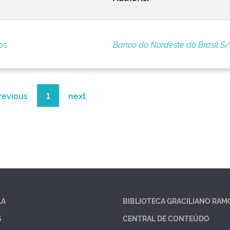
os
Banco do Nordeste do Brasil S
revious
1
next
LA
BIBLIOTECA GRACILIANO RAM
S
CENTRAL DE CONTEÚDO