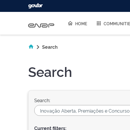
Skip navigation
HOME
COMMUNITI
Search
Search
Search:
Current filters: