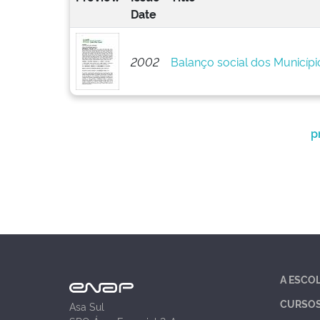
Date
2002
Balanço social dos Municípi
p
A ESCO
CURSO
Asa Sul