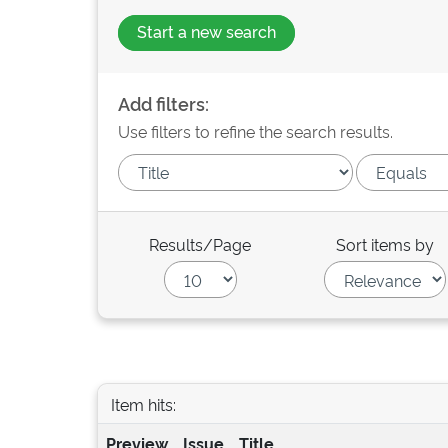
Start a new search
Add filters:
Use filters to refine the search results.
Results/Page
Sort items by
Item hits:
Preview
Issue
Title