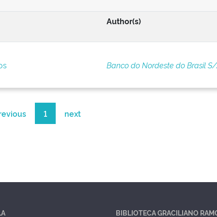
Author(s)
os
Banco do Nordeste do Brasil S
revious
1
next
LA
BIBLIOTECA GRACILIANO RAM