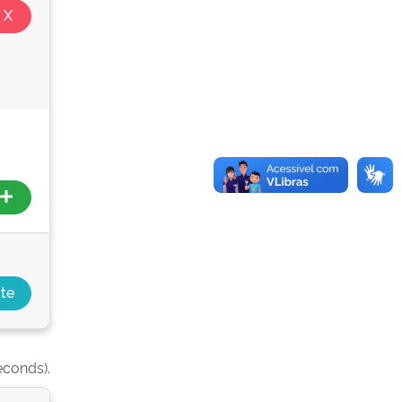
econds).