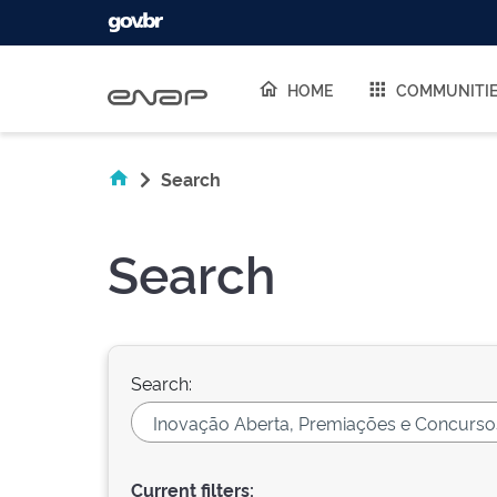
Skip navigation
HOME
COMMUNITI
Search
Search
Search:
Current filters: