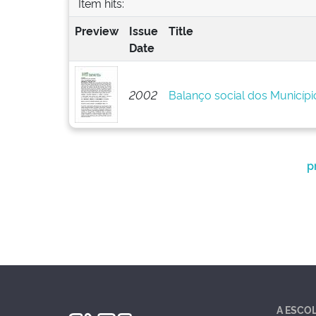
Item hits:
Preview
Issue
Title
Date
2002
Balanço social dos Municípi
p
A ESCO