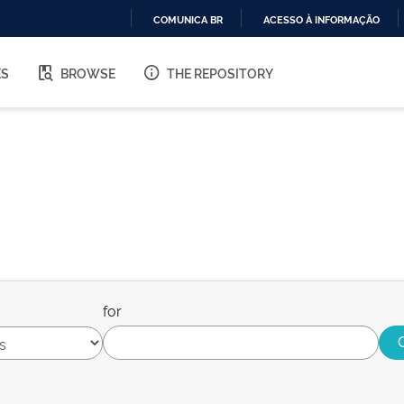
COMUNICA BR
ACESSO À INFORMAÇÃO
IR
PARA
ES
BROWSE
THE REPOSITORY
O
CONTEÚDO
for