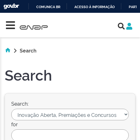
COMUNICA BR
ACESSO À INFORMAÇÃO
PARTI
Skip navigation
IR
PARA
O
CONTEÚDO
Search
Search
Search:
for