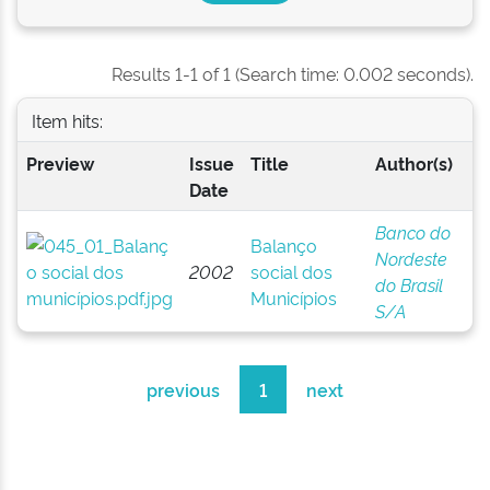
Results 1-1 of 1 (Search time: 0.002 seconds).
Item hits:
Preview
Issue
Title
Author(s)
Date
Banco do
Balanço
Nordeste
2002
social dos
do Brasil
Municípios
S/A
previous
1
next