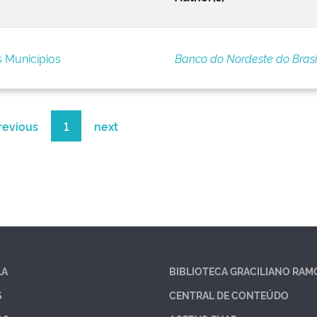
s Municípios
Banco do Nordeste do Brasi
revious
1
next
LA
BIBLIOTECA GRACILIANO RAM
S
CENTRAL DE CONTEÚDO