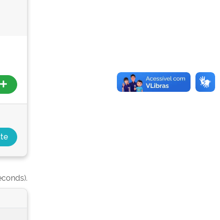
econds).