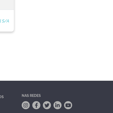
l S/A
NAS REDES
OS