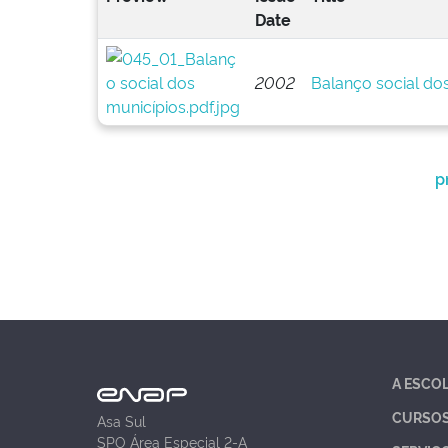
Date
2002
Balanço social do
p
A ESCO
CURSO
Asa Sul
SPO Área Especial 2-A