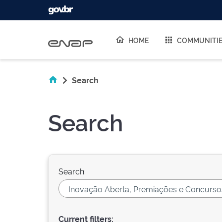
Skip navigation
HOME
COMMUNITI
Search
Search
Search:
Current filters: