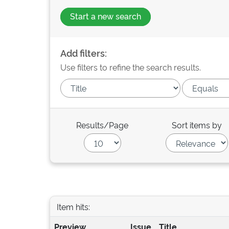
Start a new search
Add filters:
Use filters to refine the search results.
Results/Page
Sort items by
Item hits:
Preview
Issue
Title