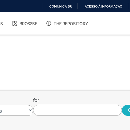
COMUNICA BR
ACESSO À INFORMAÇÃO
IR
PARA
ES
BROWSE
THE REPOSITORY
O
CONTEÚDO
for