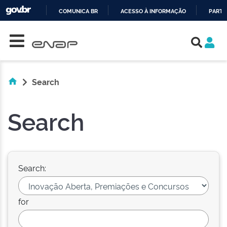
COMUNICA BR
ACESSO À INFORMAÇÃO
PARTI
Skip navigation
IR
PARA
O
CONTEÚDO
Search
Search
Search:
for