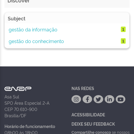
Discover
Subject
gestão da informação
1
gestão do conhecimento
1
NAS REDES
Asa Sul
SPO Área Especial 2-A
CEP 70.610-900
ACESSIBILIDADE
Brasília/DF
DEIXE SEU FEEDBACK
Horário de funcionamento
Compartilhe conosco
se nossos
08h00 às 18h00