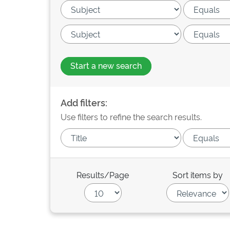
Start a new search
Add filters:
Use filters to refine the search results.
Results/Page
Sort items by