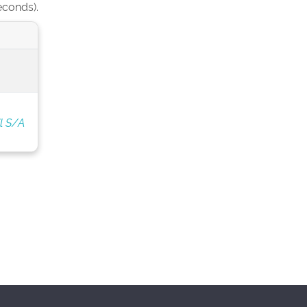
econds).
l S/A