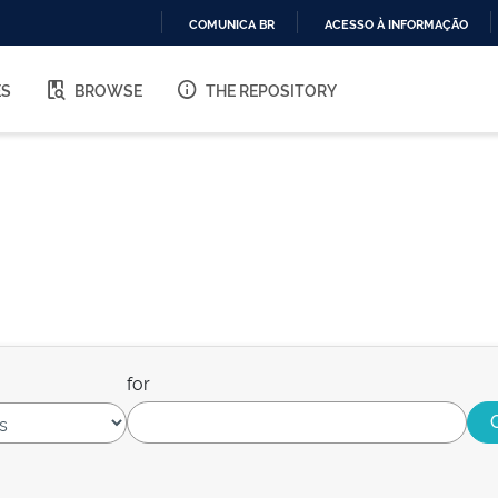
COMUNICA BR
ACESSO À INFORMAÇÃO
IR
PARA
ES
BROWSE
THE REPOSITORY
O
CONTEÚDO
for