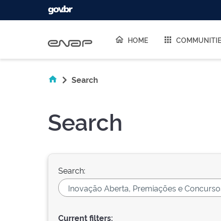
Skip navigation
HOME
COMMUNITI
Search
Search
Search:
Current filters: