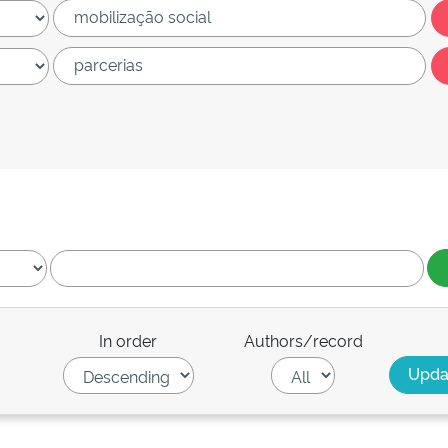
In order
Authors/record