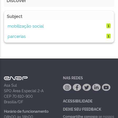
Discover
Subject
mobilização social
1
parcerias
1
NAS REDES
Asa Sul
SPO Área Especial 2-A
CEP 70.610-900
ACESSIBILIDADE
Brasília/DF
DEIXE SEU FEEDBACK
Horário de funcionamento
Compartilhe conosco
se nossos
08h00 às 18h00