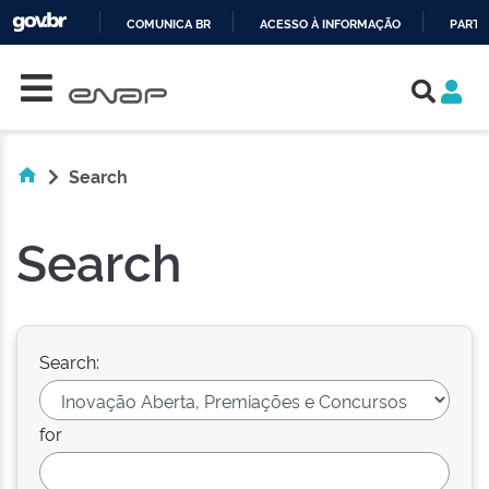
COMUNICA BR
ACESSO À INFORMAÇÃO
PARTI
Skip navigation
IR
PARA
O
CONTEÚDO
Search
Search
Search:
for