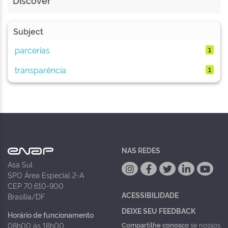
Discover
Subject
parcerias
1
transparência
1
NAS REDES
Asa Sul
SPO Área Especial 2-A
CEP 70.610-900
ACESSIBILIDADE
Brasília/DF
DEIXE SEU FEEDBACK
Horário de funcionamento
Compartilhe conosco
se nossos
08h00 às 18h00