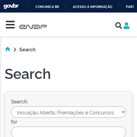
COMUNICA BR
ACESSO À INFORMAÇÃO
PARTI
Skip navigation
IR
PARA
O
CONTEÚDO
Search
Search
Search:
for