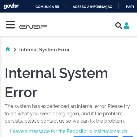
COMUNICA BR
ACESSO À INFORMAÇÃO
PARTI
Skip navigation
IR
PARA
O
CONTEÚDO
Internal System Error
Internal System
Error
The system has experienced an internal error. Please try
to do what you were doing again, and if the problem
persists, please contact us so we can fix the problem.
Leave a message for the Repositório Institucional da