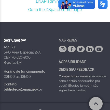
ENAP administrators.
Go to the DSpace home page
NAS REDES
Asa Sul
SPO Área Especial 2-A
CEP 70.610-900
ACESSIBILIDADE
Brasília/DF
DEIXE SEU FEEDBACK
Horário de funcionamento
Compartilhe conosco
se nossos
08h00 às 18h00
canais estão adequados pra
Contato
você? Elogios também são
biblioteca@enap.gov.br
super bem vindos!