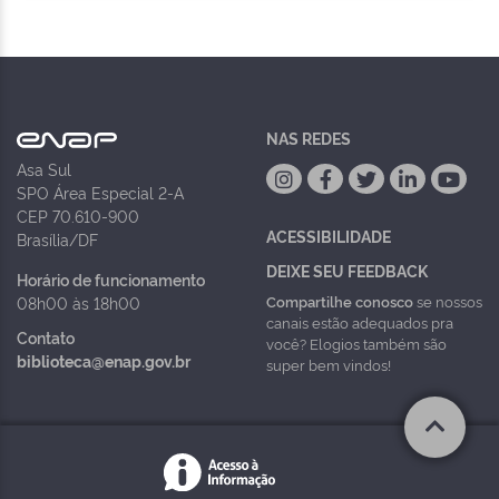
NAS REDES
Asa Sul
SPO Área Especial 2-A
CEP 70.610-900
ACESSIBILIDADE
Brasília/DF
DEIXE SEU FEEDBACK
Horário de funcionamento
Compartilhe conosco
se nossos
08h00 às 18h00
canais estão adequados pra
Contato
você? Elogios também são
biblioteca@enap.gov.br
super bem vindos!