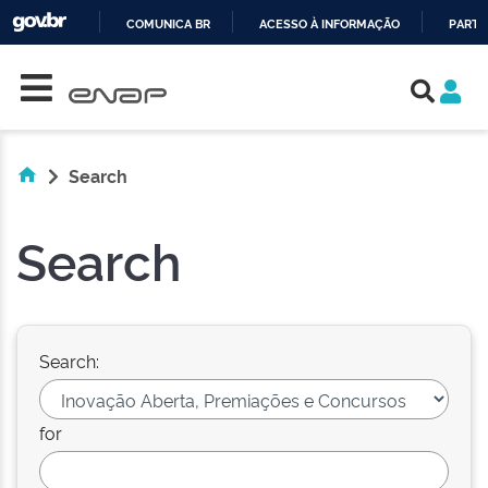
COMUNICA BR
ACESSO À INFORMAÇÃO
PARTI
Skip navigation
IR
PARA
O
CONTEÚDO
Search
Search
Search:
for