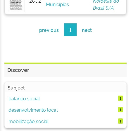
2002
Nordeste do
Municípios
Brasil S/A
previous
1
next
Discover
Subject
balanço social
1
desenvolvimento local
1
mobilização social
1