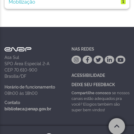
Mobilização
1
NAS REDES
Asa Sul
SPO Área Especial 2-A
CEP 70.610-900
ACESSIBILIDADE
Brasília/DF
DEIXE SEU FEEDBACK
Horário de funcionamento
Compartilhe conosco
se nossos
08h00 às 18h00
canais estão adequados pra
Contato
você? Elogios também são
biblioteca@enap.gov.br
super bem vindos!