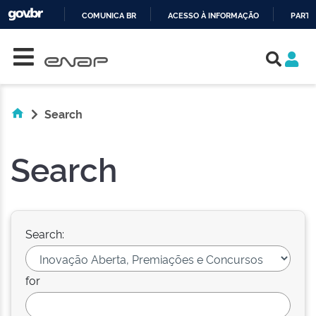
COMUNICA BR
ACESSO À INFORMAÇÃO
PARTI
Skip navigation
IR
PARA
O
CONTEÚDO
Search
Search
Search:
for