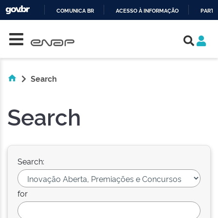
COMUNICA BR
ACESSO À INFORMAÇÃO
PARTI
Skip navigation
IR
PARA
O
CONTEÚDO
Search
Search
Search:
for