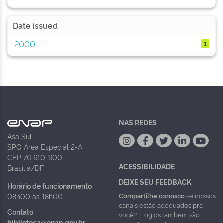
Date issued
2000
1
NAS REDES
Asa Sul
SPO Área Especial 2-A
CEP 70.610-900
ACESSIBILIDADE
Brasília/DF
DEIXE SEU FEEDBACK
Horário de funcionamento
Compartilhe conosco
se nossos
08h00 às 18h00
canais estão adequados pra
Contato
você? Elogios também são
biblioteca@enap.gov.br