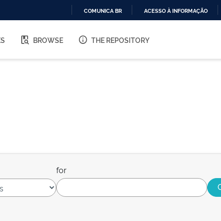
COMUNICA BR
ACESSO À INFORMAÇÃO
IR
PARA
ES
BROWSE
THE REPOSITORY
O
CONTEÚDO
for