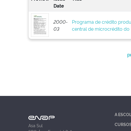
Date
2000-
Programa de crédito produ
03
central de microcrédito do
p
A ESCO
CURSO
Asa Sul