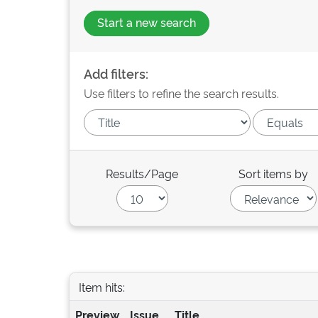
Start a new search
Add filters:
Use filters to refine the search results.
Results/Page
Sort items by
Item hits:
Preview
Issue
Title