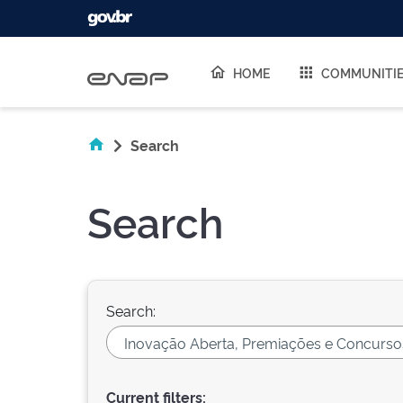
Skip navigation
HOME
COMMUNITI
Search
Search
Search:
Current filters: