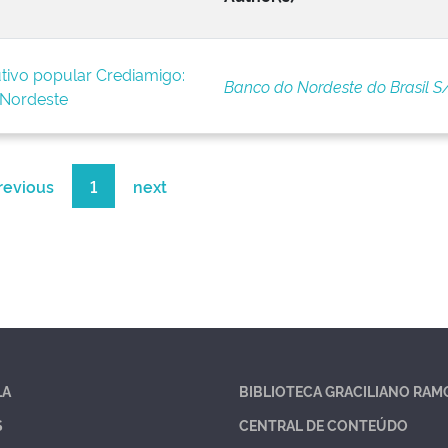
tivo popular Crediamigo:
Banco do Nordeste do Brasil S
 Nordeste
revious
1
next
LA
BIBLIOTECA GRACILIANO RAM
S
CENTRAL DE CONTEÚDO