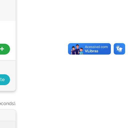
econds).