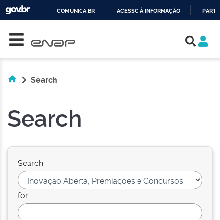
COMUNICA BR
ACESSO À INFORMAÇÃO
PARTI
Skip navigation
IR
PARA
O
CONTEÚDO
Search
Search
Search:
for