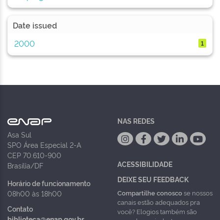
Date issued
2000
1
NAS REDES
Asa Sul
SPO Área Especial 2-A
CEP 70.610-900
ACESSIBILIDADE
Brasília/DF
DEIXE SEU FEEDBACK
Horário de funcionamento
Compartilhe conosco
se nossos
08h00 às 18h00
canais estão adequados pra
Contato
você? Elogios também são
biblioteca@enap.gov.br