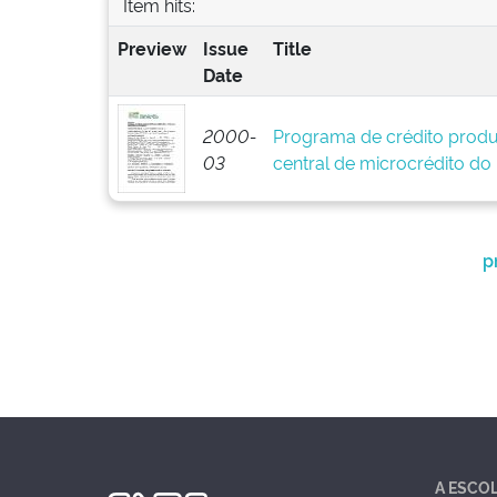
Item hits:
Preview
Issue
Title
Date
2000-
Programa de crédito produ
03
central de microcrédito do
p
A ESCO