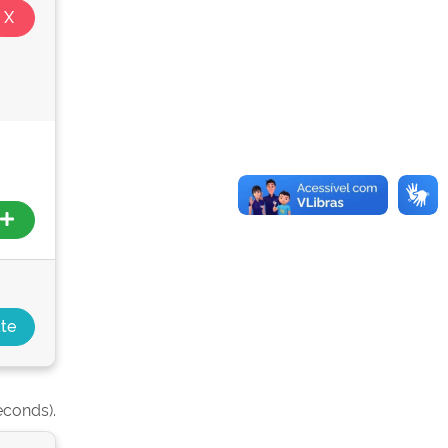
econds).