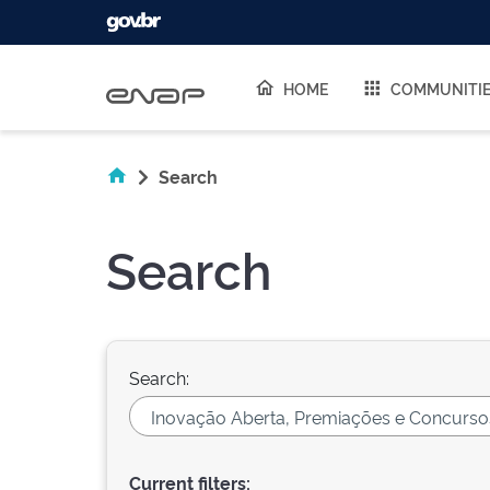
Skip navigation
HOME
COMMUNITI
Search
Search
Search:
Current filters: