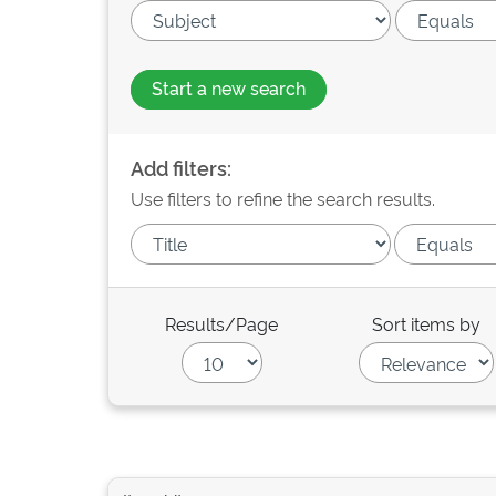
Start a new search
Add filters:
Use filters to refine the search results.
Results/Page
Sort items by