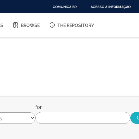
COMUNICA BR
ACESSO À INFORMAÇÃO
IR
PARA
ES
BROWSE
THE REPOSITORY
O
CONTEÚDO
for