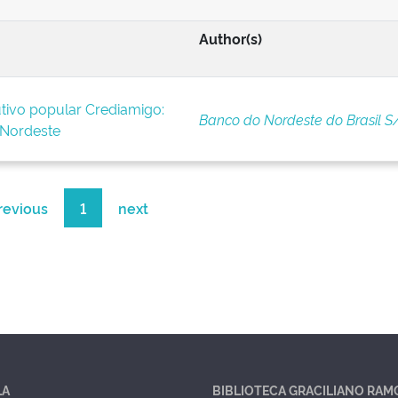
Author(s)
tivo popular Crediamigo:
Banco do Nordeste do Brasil S
 Nordeste
revious
1
next
LA
BIBLIOTECA GRACILIANO RAM