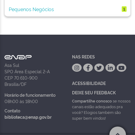
Pequenos Negócios
1
NAS REDES
Asa Sul
SPO Área Especial 2-A
CEP 70.610-900
ACESSIBILIDADE
Brasília/DF
DEIXE SEU FEEDBACK
Horário de funcionamento
Compartilhe conosco
se nossos
08h00 às 18h00
canais estão adequados pra
Contato
você? Elogios também são
biblioteca@enap.gov.br
super bem vindos!