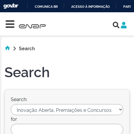
COMUNICA BR
ACESSO À INFORMAÇÃO
PARTI
Skip navigation
IR
PARA
O
CONTEÚDO
Search
Search
Search:
for