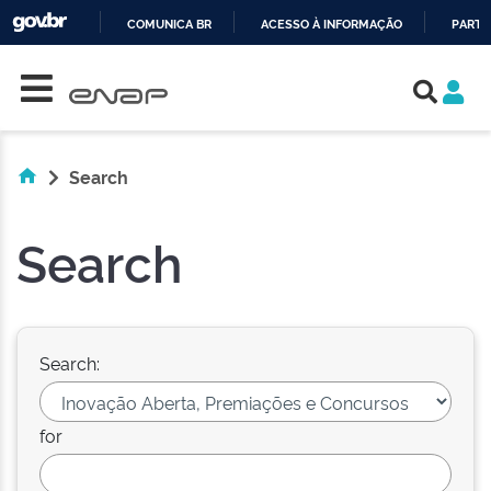
COMUNICA BR
ACESSO À INFORMAÇÃO
PARTI
Skip navigation
IR
PARA
O
CONTEÚDO
Search
Search
Search:
for