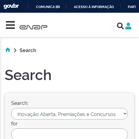
COMUNICA BR
ACESSO À INFORMAÇÃO
PARTI
Skip navigation
IR
PARA
O
CONTEÚDO
Search
Search
Search:
for