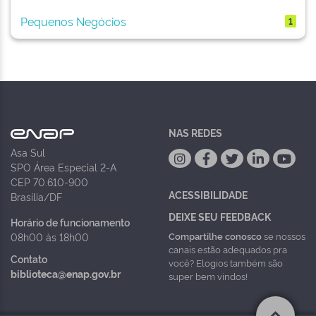
Pequenos Negócios
1
NAS REDES
Asa Sul
SPO Área Especial 2-A
CEP 70.610-900
ACESSIBILIDADE
Brasília/DF
DEIXE SEU FEEDBACK
Horário de funcionamento
Compartilhe conosco
se nossos
08h00 às 18h00
canais estão adequados pra
Contato
você? Elogios também são
biblioteca@enap.gov.br
super bem vindos!