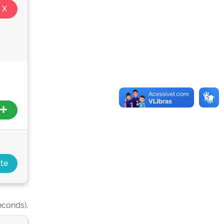
econds).