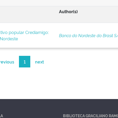
Author(s)
tivo popular Crediamigo:
Banco do Nordeste do Brasil S
 Nordeste
revious
1
next
LA
BIBLIOTECA GRACILIANO RAM