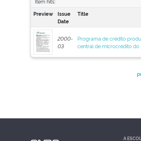
Item hits:
Preview
Issue
Title
Date
2000-
Programa de crédito produ
03
central de microcrédito do
p
A ESCO