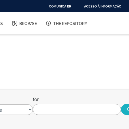
COMUNICA BR
ACESSO À INFORMAÇÃO
IR
PARA
ES
BROWSE
THE REPOSITORY
O
CONTEÚDO
for