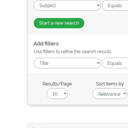
Start a new search
Add filters:
Use filters to refine the search results.
Results/Page
Sort items by