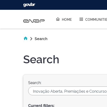
Skip navigation
HOME
COMMUNITI
Search
Search
Search:
Current filters: