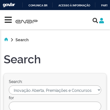
COMUNICA BR
ACESSO À INFORMAÇÃO
PARTI
Skip navigation
IR
PARA
O
CONTEÚDO
Search
Search
Search:
for