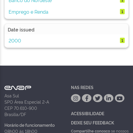
Emprego e Renda
1
Date issued
2000
1
NAS REDES
Asa Sul
SPO Área Especial 2-A
CEP 70.610-900
ACESSIBILIDADE
Brasília/DF
DEIXE SEU FEEDBACK
Horário de funcionamento
Compartilhe conosco
se nossos
08h00 às 18h00