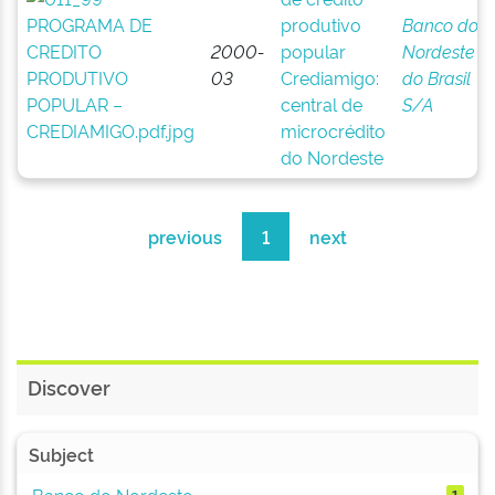
produtivo
Banco do
2000-
popular
Nordeste
03
Crediamigo:
do Brasil
central de
S/A
microcrédito
do Nordeste
previous
1
next
Discover
Subject
Banco do Nordeste
1