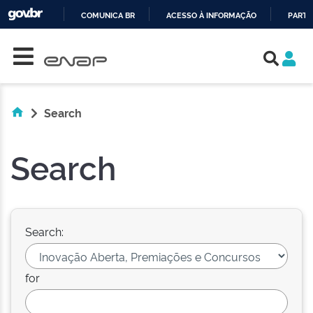
COMUNICA BR
ACESSO À INFORMAÇÃO
PARTI
Skip navigation
IR
PARA
O
CONTEÚDO
Search
Search
Search:
for