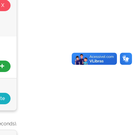
econds).