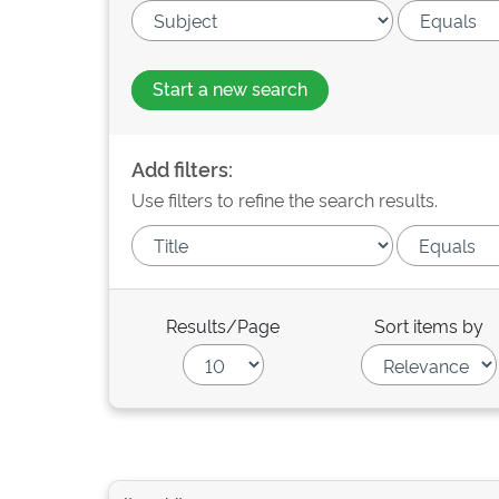
Start a new search
Add filters:
Use filters to refine the search results.
Results/Page
Sort items by