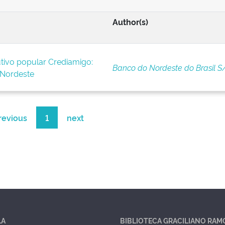
Author(s)
tivo popular Crediamigo:
Banco do Nordeste do Brasil S
 Nordeste
revious
1
next
LA
BIBLIOTECA GRACILIANO RAM