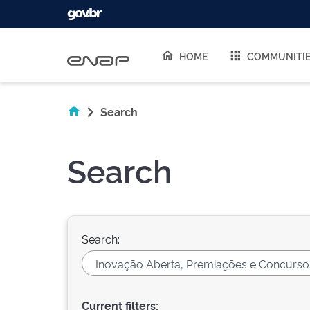
Skip navigation
HOME
COMMUNITI
Search
Search
Search:
Current filters: