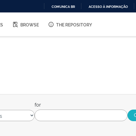
COMUNICA BR
ACESSO À INFORMAÇÃO
IR
PARA
ES
BROWSE
THE REPOSITORY
O
CONTEÚDO
for