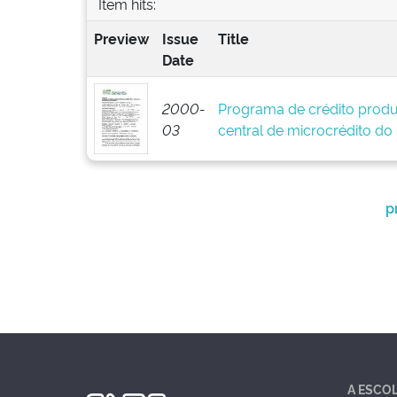
Item hits:
Preview
Issue
Title
Date
2000-
Programa de crédito produ
03
central de microcrédito do
p
A ESCO