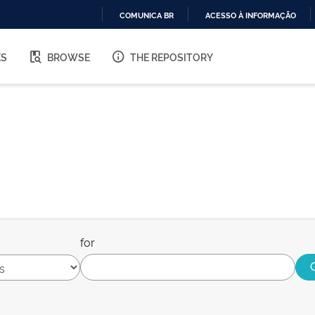
COMUNICA BR
ACESSO À INFORMAÇÃO
IR
PARA
ES
BROWSE
THE REPOSITORY
O
CONTEÚDO
for