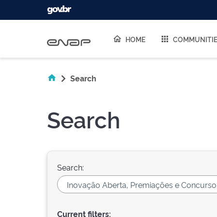
Skip navigation
HOME
COMMUNITI
Search
Search
Search:
Current filters: