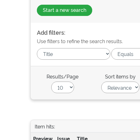
Start a new search
Add filters:
Use filters to refine the search results.
Results/Page
Sort items by
Item hits:
Preview
Issue
Title