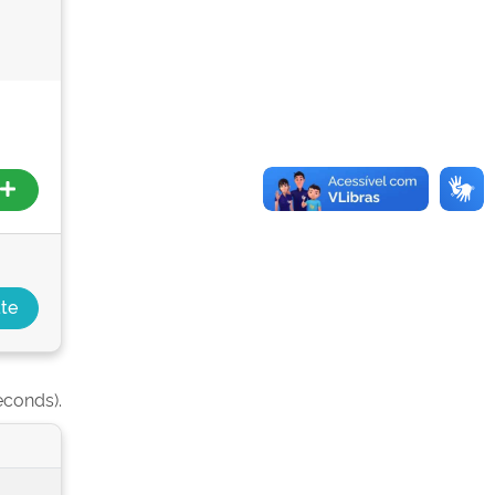
econds).