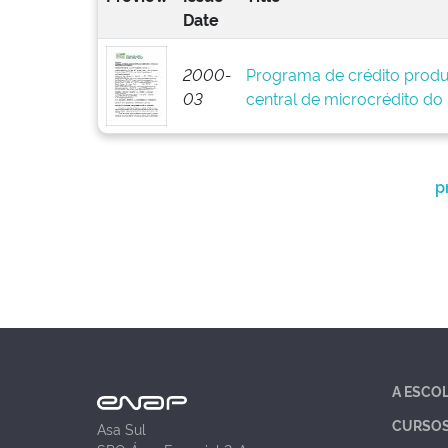
Date
2000-
Programa de crédito produ
03
central de microcrédito do
p
A ESCO
CURSO
Asa Sul