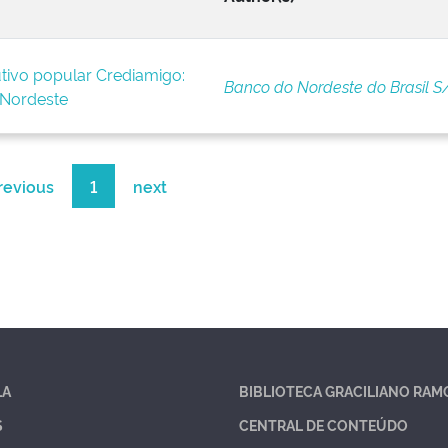
tivo popular Crediamigo:
Banco do Nordeste do Brasil S
 Nordeste
revious
1
next
LA
BIBLIOTECA GRACILIANO RAM
S
CENTRAL DE CONTEÚDO