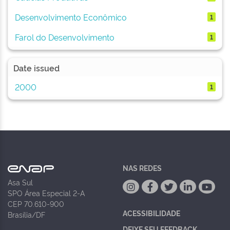
Desenvolvimento Econômico
1
Farol do Desenvolvimento
1
Date issued
2000
1
NAS REDES
Asa Sul
SPO Área Especial 2-A
CEP 70.610-900
ACESSIBILIDADE
Brasília/DF
DEIXE SEU FEEDBACK