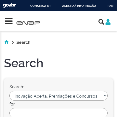
COMUNICA BR
ACESSO À INFORMAÇÃO
PARTI
Skip navigation
IR
PARA
O
CONTEÚDO
Search
Search
Search:
for