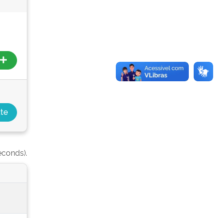
econds).