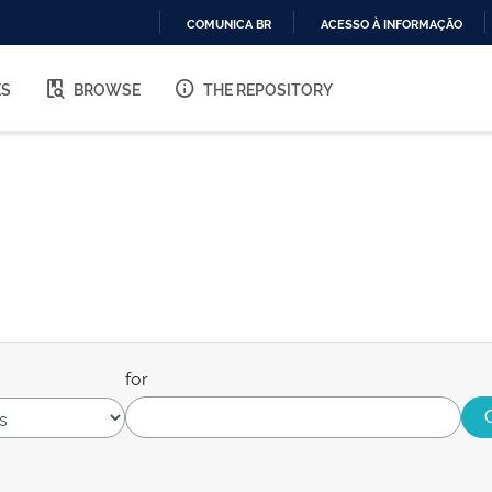
COMUNICA BR
ACESSO À INFORMAÇÃO
IR
PARA
ES
BROWSE
THE REPOSITORY
O
CONTEÚDO
for