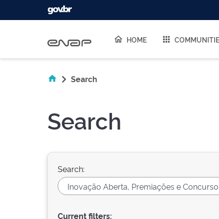
Skip navigation
HOME
COMMUNITI
Search
Search
Search:
Current filters: