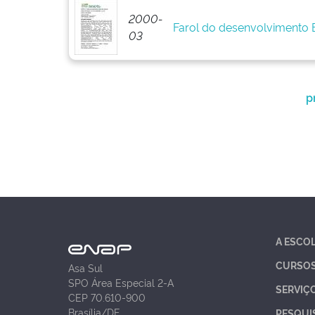
2000-
Farol do desenvolvimento
03
p
A ESCO
CURSO
Asa Sul
SPO Área Especial 2-A
SERVIÇ
CEP 70.610-900
Brasília/DF
PESQUI