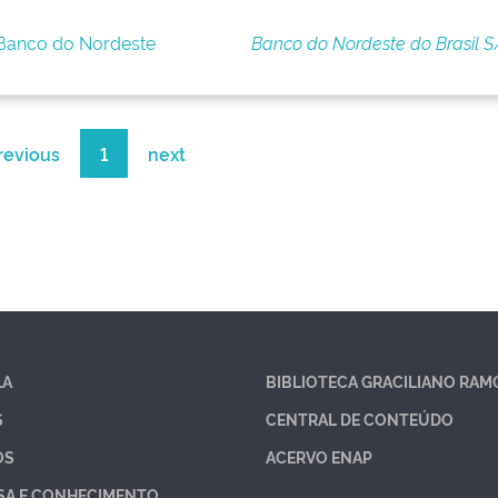
 Banco do Nordeste
Banco do Nordeste do Brasil S
revious
1
next
LA
BIBLIOTECA GRACILIANO RAM
S
CENTRAL DE CONTEÚDO
OS
ACERVO ENAP
SA E CONHECIMENTO