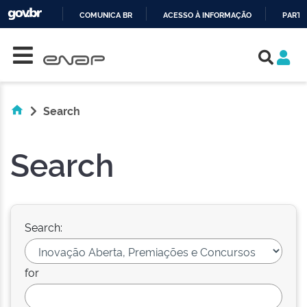
COMUNICA BR
ACESSO À INFORMAÇÃO
PARTI
Skip navigation
IR
PARA
O
CONTEÚDO
Search
Search
Search:
for