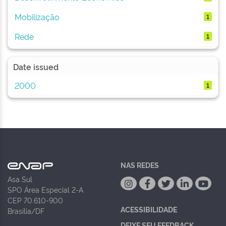
Mobilização
1
Rede
1
Date issued
2000
1
NAS REDES
Asa Sul
SPO Área Especial 2-A
CEP 70.610-900
ACESSIBILIDADE
Brasília/DF
DEIXE SEU FEEDBACK