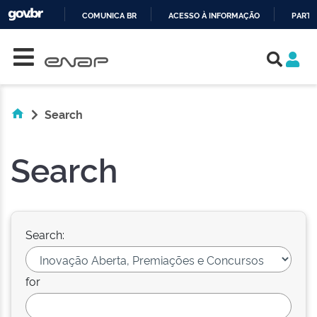
COMUNICA BR
ACESSO À INFORMAÇÃO
PARTI
Skip navigation
IR
PARA
O
CONTEÚDO
Search
Search
Search:
for