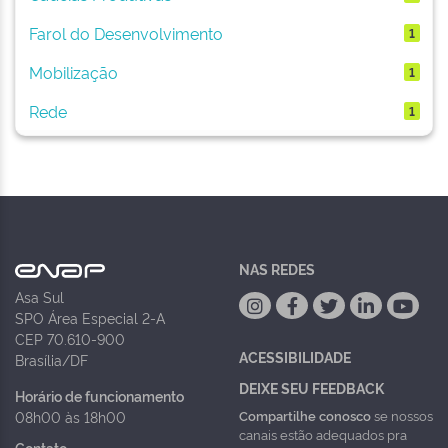
Farol do Desenvolvimento
1
Mobilização
1
Rede
1
NAS REDES
Asa Sul
SPO Área Especial 2-A
CEP 70.610-900
ACESSIBILIDADE
Brasília/DF
DEIXE SEU FEEDBACK
Horário de funcionamento
Compartilhe conosco
se nossos
08h00 às 18h00
canais estão adequados pra
Contato