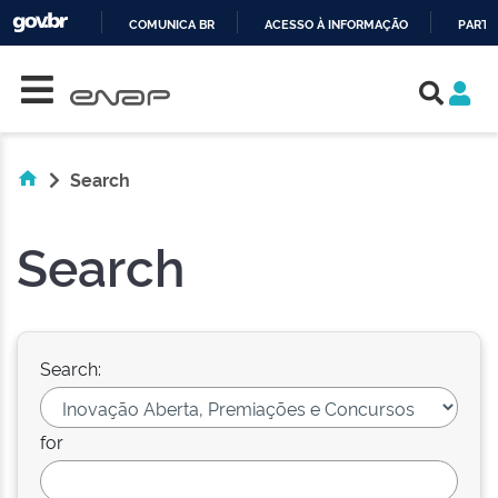
COMUNICA BR
ACESSO À INFORMAÇÃO
PARTI
Skip navigation
IR
PARA
O
CONTEÚDO
Search
Search
Search:
for