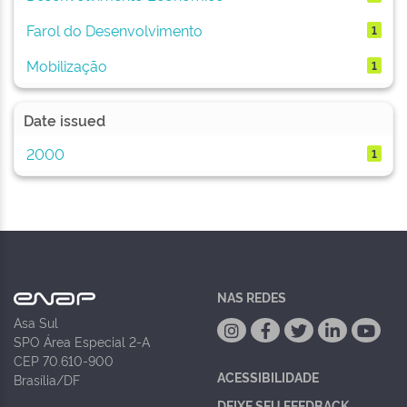
Farol do Desenvolvimento
1
Mobilização
1
Date issued
2000
1
NAS REDES
Asa Sul
SPO Área Especial 2-A
CEP 70.610-900
ACESSIBILIDADE
Brasília/DF
DEIXE SEU FEEDBACK