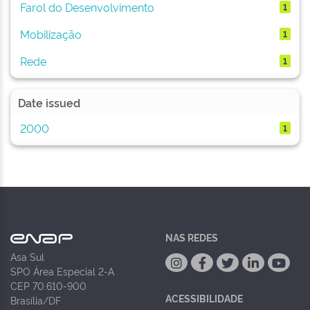
Farol do Desenvolvimento
1
Mobilização
1
Rede
1
Date issued
2000
1
NAS REDES
Asa Sul
SPO Área Especial 2-A
CEP 70.610-900
ACESSIBILIDADE
Brasília/DF