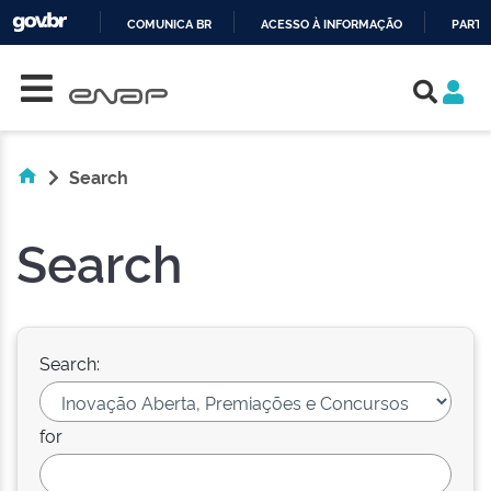
COMUNICA BR
ACESSO À INFORMAÇÃO
PARTI
Skip navigation
IR
PARA
O
CONTEÚDO
Search
Search
Search:
for