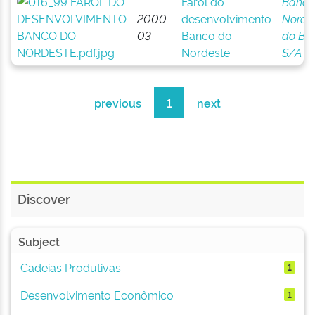
Farol do
Banco
2000-
desenvolvimento
Norde
03
Banco do
do Bra
Nordeste
S/A
previous
1
next
Discover
Subject
Cadeias Produtivas
1
Desenvolvimento Econômico
1