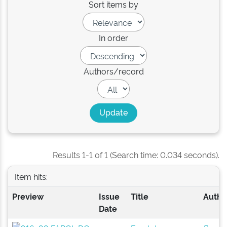
Sort items by
In order
Authors/record
Results 1-1 of 1 (Search time: 0.034 seconds).
Item hits:
Preview
Issue
Title
Author
Date