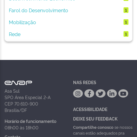
Farol do Desenvolvimento
1
Mobilização
1
Rede
1
NAS REDES
Asa Sul
SPO Área Especial 2-A
CEP 70.610-900
ACESSIBILIDADE
Brasília/DF
DEIXE SEU FEEDBACK
Horário de funcionamento
Compartilhe conosco
se nossos
08h00 às 18h00
canais estão adequados pra
Contato