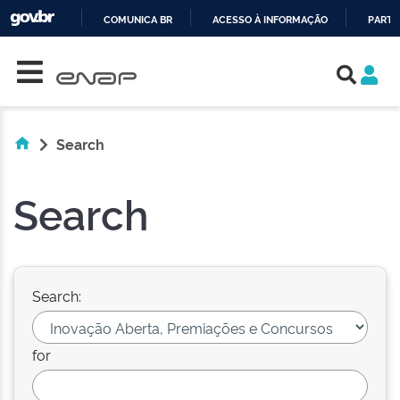
COMUNICA BR
ACESSO À INFORMAÇÃO
PARTI
Skip navigation
IR
PARA
O
CONTEÚDO
Search
Search
Search:
for