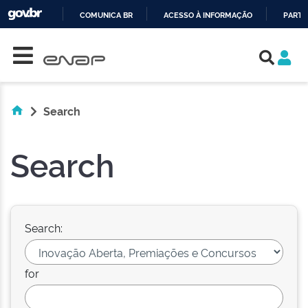
COMUNICA BR
ACESSO À INFORMAÇÃO
PARTI
Skip navigation
IR
PARA
O
CONTEÚDO
Search
Search
Search:
for