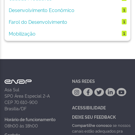
Desenvolvimento Econômico
1
Farol do Desenvolvimento
1
Mobilização
1
NAS REDES
Asa Sul
SPO Área Especial 2-A
CEP 70.610-900
ACESSIBILIDADE
Brasília/DF
DEIXE SEU FEEDBACK
Horário de funcionamento
Compartilhe conosco
se nossos
08h00 às 18h00
canais estão adequados pra
Contato