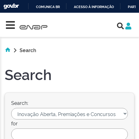
COMUNICA BR
ACESSO À INFORMAÇÃO
PARTI
Skip navigation
IR
PARA
O
CONTEÚDO
Search
Search
Search:
for