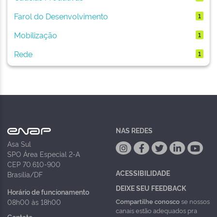
Farol do Desenvolvimento
1
Mobilização
1
Rede
1
NAS REDES
Asa Sul
SPO Área Especial 2-A
CEP 70.610-900
ACESSIBILIDADE
Brasília/DF
DEIXE SEU FEEDBACK
Horário de funcionamento
Compartilhe conosco
se nossos
08h00 às 18h00
canais estão adequados pra
Contato