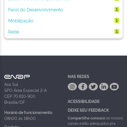
Farol do Desenvolvimento
1
Mobilização
1
Rede
1
NAS REDES
Asa Sul
SPO Área Especial 2-A
CEP 70.610-900
ACESSIBILIDADE
Brasília/DF
DEIXE SEU FEEDBACK
Horário de funcionamento
Compartilhe conosco
se nossos
08h00 às 18h00
canais estão adequados pra
Contato