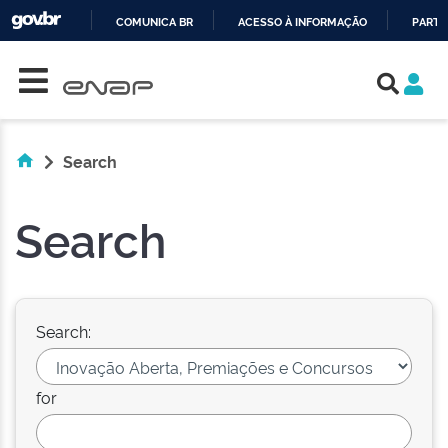
COMUNICA BR
ACESSO À INFORMAÇÃO
PARTI
Skip navigation
IR
PARA
O
CONTEÚDO
Search
Search
Search:
for