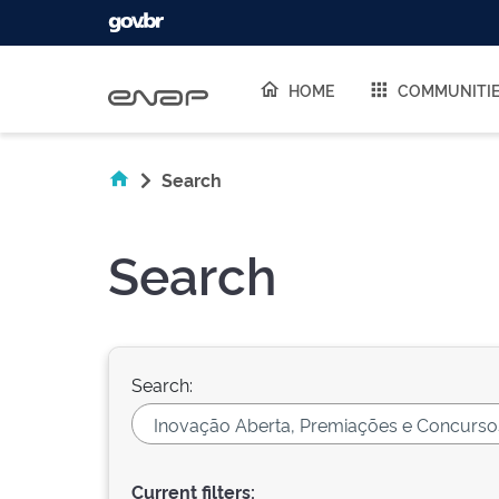
Skip navigation
HOME
COMMUNITI
Search
Search
Search:
Current filters: