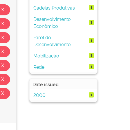
Cadeias Produtivas
1
Desenvolvimento
1
Econômico
Farol do
1
Desenvolvimento
Mobilização
1
Rede
1
Date issued
2000
1