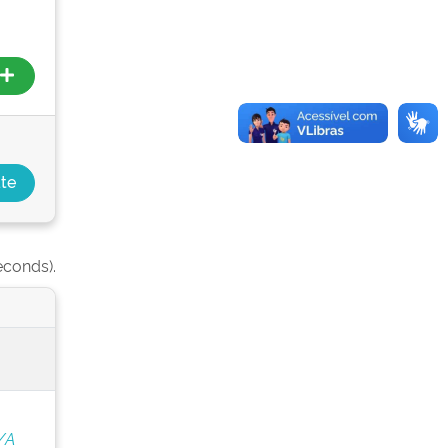
econds).
/A