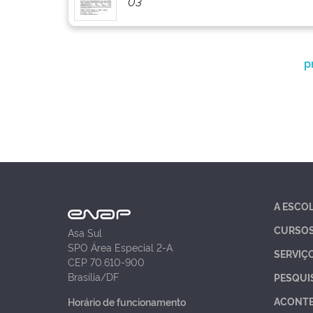
03
p
A ESCO
CURSO
Asa Sul
SPO Área Especial 2-A
SERVIÇ
CEP 70.610-900
Brasília/DF
PESQUI
ACONT
Horário de funcionamento