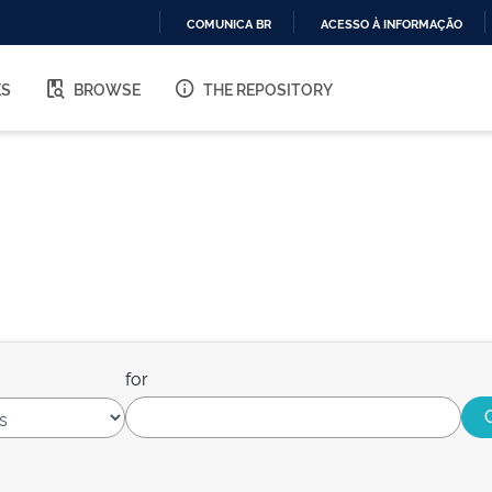
COMUNICA BR
ACESSO À INFORMAÇÃO
IR
PARA
ES
BROWSE
THE REPOSITORY
O
CONTEÚDO
for