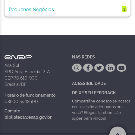
Pequenos Negócios
1
NAS REDES
Asa Sul
SPO Área Especial 2-A
CEP 70.610-900
ACESSIBILIDADE
Brasília/DF
DEIXE SEU FEEDBACK
Horário de funcionamento
Compartilhe conosco
se nossos
08h00 às 18h00
canais estão adequados pra
Contato
você? Elogios também são
biblioteca@enap.gov.br
super bem vindos!