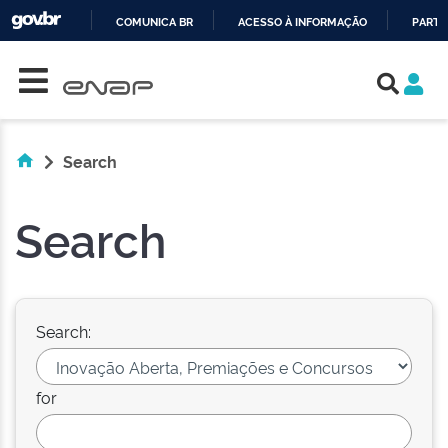
COMUNICA BR
ACESSO À INFORMAÇÃO
PARTI
Skip navigation
IR
PARA
O
CONTEÚDO
Search
Search
Search:
for