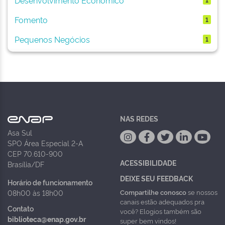
Fomento
1
Pequenos Negócios
1
NAS REDES
Asa Sul
SPO Área Especial 2-A
CEP 70.610-900
ACESSIBILIDADE
Brasília/DF
DEIXE SEU FEEDBACK
Horário de funcionamento
Compartilhe conosco
se nossos
08h00 às 18h00
canais estão adequados pra
Contato
você? Elogios também são
biblioteca@enap.gov.br
super bem vindos!