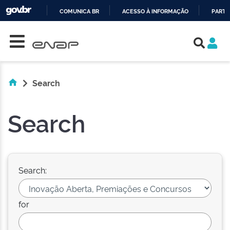
COMUNICA BR
ACESSO À INFORMAÇÃO
PARTI
Skip navigation
IR
PARA
O
CONTEÚDO
Search
Search
Search:
for