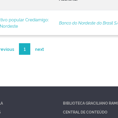
tivo popular Crediamigo:
Banco do Nordeste do Brasil S
 Nordeste
revious
1
next
LA
BIBLIOTECA GRACILIANO RAM
S
CENTRAL DE CONTEÚDO