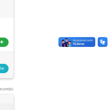
econds).