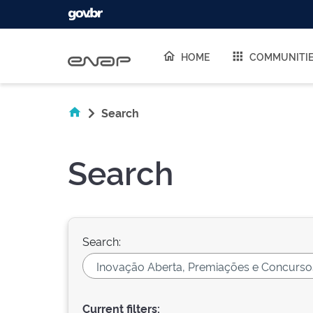
Skip navigation
HOME
COMMUNITI
Search
Search
Search:
Current filters: