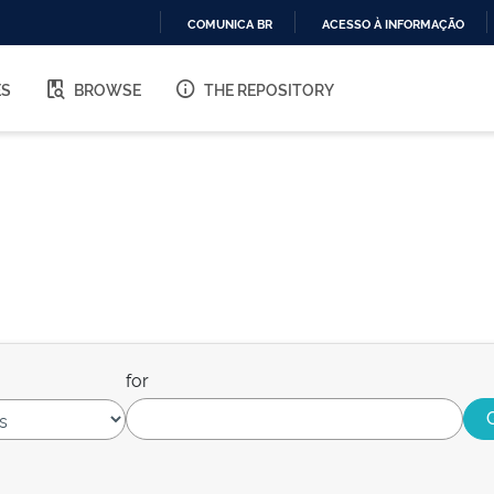
COMUNICA BR
ACESSO À INFORMAÇÃO
IR
PARA
ES
BROWSE
THE REPOSITORY
O
CONTEÚDO
for