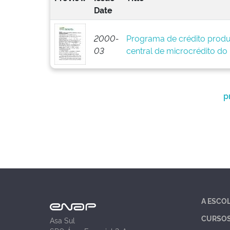
Date
2000-
Programa de crédito produ
03
central de microcrédito do
p
A ESCO
CURSO
Asa Sul