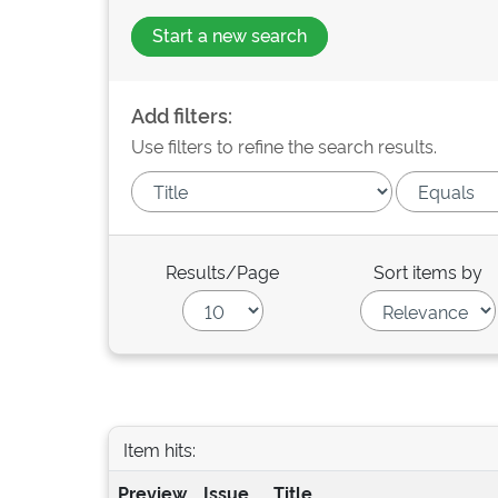
Start a new search
Add filters:
Use filters to refine the search results.
Results/Page
Sort items by
Item hits:
Preview
Issue
Title