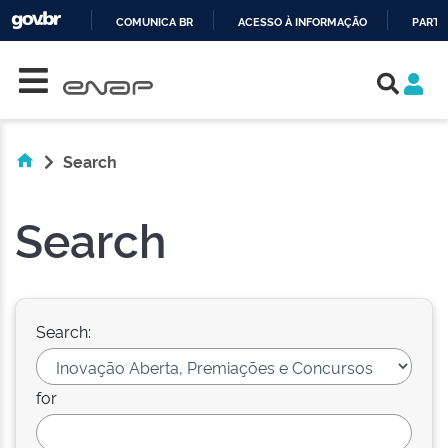
COMUNICA BR
ACESSO À INFORMAÇÃO
PARTI
Skip navigation
IR
PARA
O
CONTEÚDO
Search
Search
Search:
for