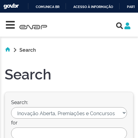
COMUNICA BR
ACESSO À INFORMAÇÃO
PARTI
Skip navigation
IR
PARA
O
CONTEÚDO
Search
Search
Search:
for