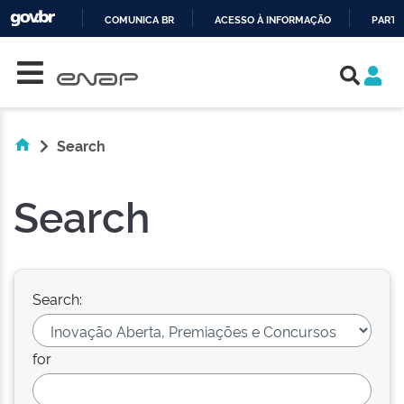
COMUNICA BR
ACESSO À INFORMAÇÃO
PARTI
Skip navigation
IR
PARA
O
CONTEÚDO
Search
Search
Search:
for