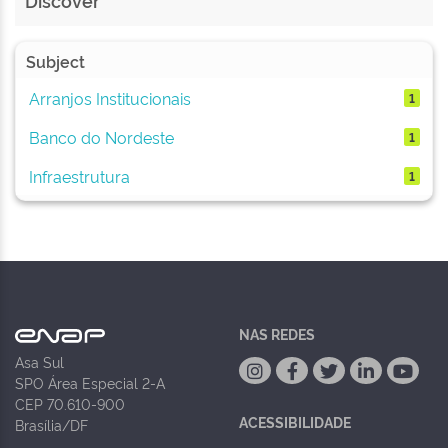
Discover
Subject
Arranjos Institucionais
1
Banco do Nordeste
1
Infraestrutura
1
NAS REDES
Asa Sul
SPO Área Especial 2-A
CEP 70.610-900
ACESSIBILIDADE
Brasília/DF