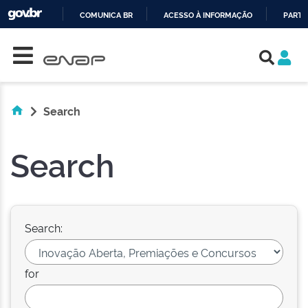
COMUNICA BR
ACESSO À INFORMAÇÃO
PARTI
Skip navigation
IR
PARA
O
CONTEÚDO
Search
Search
Search:
for