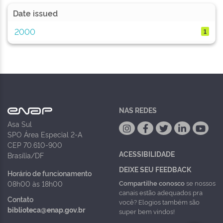
Date issued
2000
1
NAS REDES
Asa Sul
SPO Área Especial 2-A
CEP 70.610-900
ACESSIBILIDADE
Brasília/DF
DEIXE SEU FEEDBACK
Horário de funcionamento
Compartilhe conosco
se nossos
08h00 às 18h00
canais estão adequados pra
Contato
você? Elogios também são
biblioteca@enap.gov.br
super bem vindos!