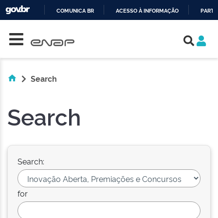
COMUNICA BR
ACESSO À INFORMAÇÃO
PARTI
Skip navigation
IR
PARA
O
CONTEÚDO
Search
Search
Search:
for