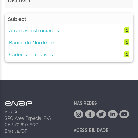
Discover
Subject
Arranjos Institucionais
1
Banco do Nordeste
1
Cadeias Produtivas
1
NAS REDES
Asa Sul
SPO Área Especial 2-A
CEP 70.610-900
ACESSIBILIDADE
Brasília/DF