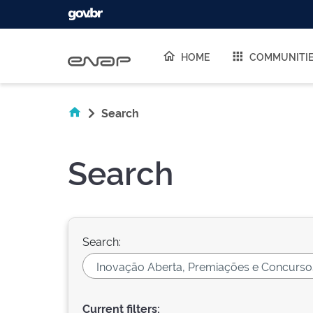
Skip navigation
HOME
COMMUNITI
Search
Search
Search:
Current filters: