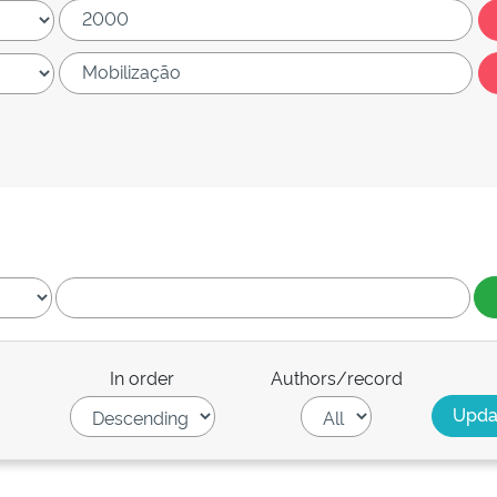
In order
Authors/record