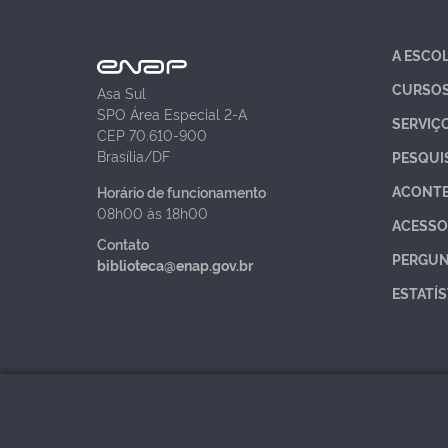
A ESCO
CURSO
Asa Sul
SPO Área Especial 2-A
SERVIÇ
CEP 70.610-900
Brasília/DF
PESQUI
ACONT
Horário de funcionamento
08h00 às 18h00
ACESSO
Contato
PERGUN
biblioteca@enap.gov.br
ESTATÍS