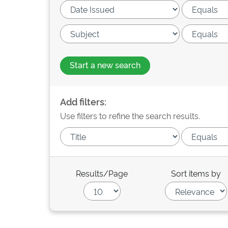
Start a new search
Add filters:
Use filters to refine the search results.
Results/Page
Sort items by