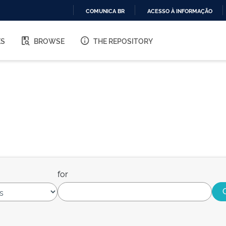
COMUNICA BR
ACESSO À INFORMAÇÃO
IR
PARA
ES
BROWSE
THE REPOSITORY
O
CONTEÚDO
for