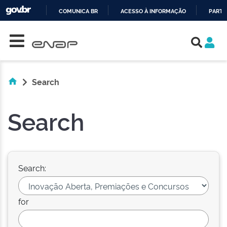
COMUNICA BR
ACESSO À INFORMAÇÃO
PARTI
Skip navigation
IR
PARA
O
CONTEÚDO
Search
Search
Search:
for