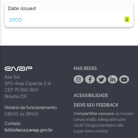
Date issued
2000
1
NAS REDES
Asa Sul
SPO Área Especial 2-A
CEP 70.610-900
ACESSIBILIDADE
Brasília/DF
DEIXE SEU FEEDBACK
Horário de funcionamento
Compartilhe conosco
se nossos
08h00 às 18h00
canais estão adequados pra
Contato
você? Elogios também são
biblioteca@enap.gov.br
super bem vindos!